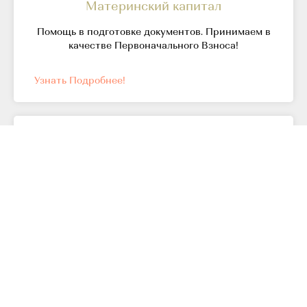
Материнский капитал
Помощь в подготовке документов. Принимаем в
качестве Первоначального Взноса!
Узнать Подробнее!
TRADE-IN : обмен старого жилья
Продадим Вашу квартиру и обменяем квартиру
на новостройку, комфорт класса с видом на реку.
Узнать Подробнее!
Дистанционная покупка : гарантия
безопасности!