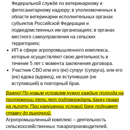
Федеральной службе по ветеринарному и
фитосанитарному надзору; в уполномоченных в
области ветеринарии исполнительных органах
субъектов Российской Федерации и
подведомственных им организациях; в органах
местного самоуправления на сельских
территориях;
ИП в сфере агропромышленного комплекса,
которые осуществляют свою деятельность в
течение 5 лет с момента заключения договора.
Участник СВО или его (ее) супруг (супруга), или его
(ее) вдова (вдовец), не вступившая (не
вступивший) в повторный брак.
Важно! По новым условиям нужно каждые полгода на
протяжении пяти лет подтверждать банку право
на льготу. При нарушении условий банк поднимет
ставку до рыночной.
Агропромышленный комплекс – деятельность
сельскохозяйственных товаропроизводителей,