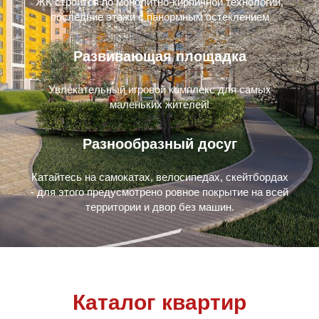
ЖК строится по монолитно-кирпичной технологии,
последние этажи с панормным остеклением
Развивающая площадка
Увлекательный игровой комплекс для самых
маленьких жителей!
Разнообразный досуг
Катайтесь на самокатах, велосипедах, скейтбордах
- для этого предусмотрено ровное покрытие на всей
территории и двор без машин.
Каталог квартир