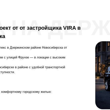
A НА ДЕР
оект от от застройщика VIRA в
ка
екс в Дзержинском районе Новосибирска от
ом с улицей Фрунзе — в локации с высоким
осибирске в районе с удобной транспортной
ступности.
к комфортному городскому жилью: