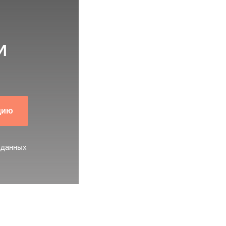
аймет не больше
 минуты
И
цию
 данных