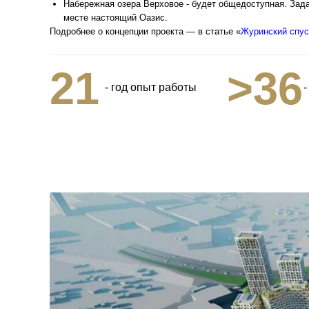
Набережная озера Верховое - будет общедоступная. Зад
месте настоящий Оазис.
Подробнее о концепции проекта — в статье «
Журинский спус
21
>36
- год опыт работы