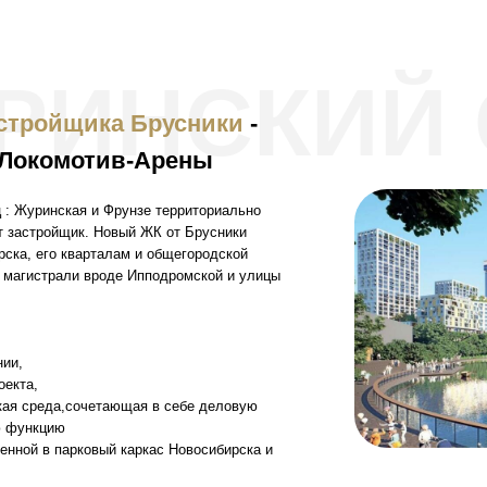
млн.руб.
с потолками от _,_м
РИНСКИЙ 
стройщика Брусники
-
 Локомотив-Арены
 : Журинская и Фрунзе территориально
т застройщик. Новый ЖК от Брусники
рска, его кварталам и общегородской
 магистрали вроде Ипподромской и улицы
нии,
оекта,
ская среда,сочетающая в себе деловую
ю функцию
енной в парковый каркас Новосибирска и