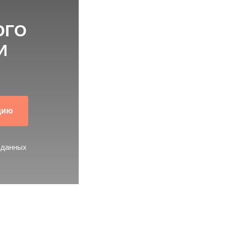
ОГО
И
цию
 данных